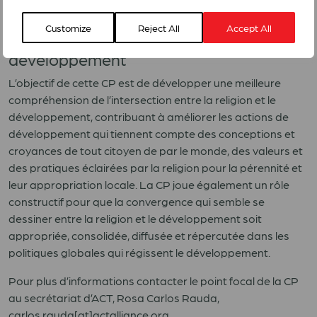
rosa.matamoros[at]actalliance.org
Customize
Reject All
Accept All
La CP de la religion et du
développement
L’objectif de cette CP est de développer une meilleure
compréhension de l’intersection entre la religion et le
développement, contribuant à améliorer les actions de
développement qui tiennent compte des conceptions et
croyances de tout citoyen de par le monde, des valeurs et
des pratiques éclairées par la religion pour la pérennité et
leur appropriation locale. La CP joue également un rôle
constructif pour que la convergence qui semble se
dessiner entre la religion et le développement soit
appropriée, consolidée, diffusée et répercutée dans les
politiques globales qui régissent le développement.
Pour plus d’informations contacter le point focal de la CP
au secrétariat d’ACT, Rosa Carlos Rauda,
carlos.rauda[at]actalliance.org