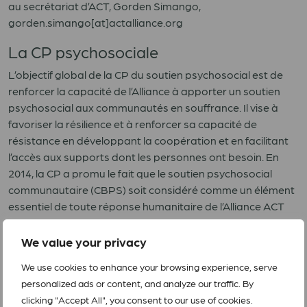
au secrétariat d’ACT, Gorden Simango,
gorden.simango[at]actalliance.org
La CP psychosociale
L’objectif global de la CP du soutien psychosocial est de
renforcer la capacité de l’Alliance à apporter un soutien
psychosocial aux communautés en souffrance. Il vise à
favoriser la résilience et à renforcer sa capacité de
résistance en développant la coopération et en facilitant
l’accès aux supports dont les personnes ont besoin. En
2014, la CP a promu le fait que le soutien psychosocial
communautaire (CBPS) soit considéré comme un élément
essentiel de toute réponse humanitaire de l’Alliance ACT
dans tous les secteurs. Le groupe s’efforce à démontrer la
pertinence du CBPS appliqué dans le secteur du
We value your privacy
développement.
We use cookies to enhance your browsing experience, serve
Pour plus d’informations contacter le point focal de la CP
personalized ads or content, and analyze our traffic. By
au secrétariat d’ACT, Rosa Maria Matamoros,
clicking "Accept All", you consent to our use of cookies.