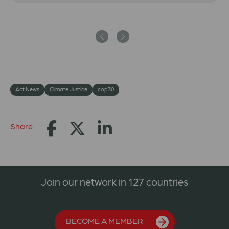
Previous
Next
Act News
Climate Justice
cop30
Share:
Join our network in 127 countries
BECOME A MEMBER